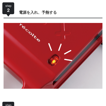
step
2
電源を入れ、予熱する
step