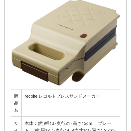
商
recolte レコルトプレスサンドメーカー
品
名
サ
本体：(約)幅13×奥行21×高さ12cm プレー
イ
ト：(約)幅12.7×奥行14.5(内寸14)×深さ1.25cm