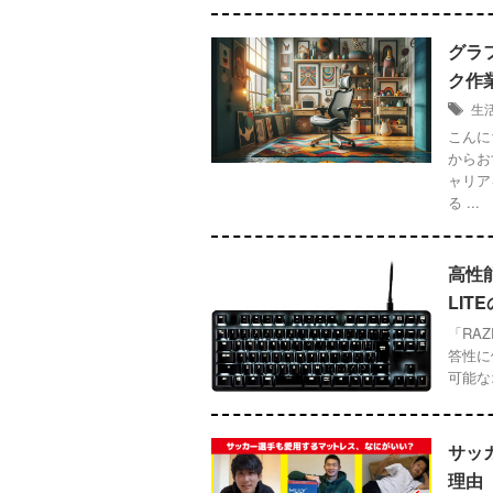
グラ
ク作
生
こんに
からお
ャリア
る ...
高性能
LIT
「RA
答性に
可能な
サッ
理由