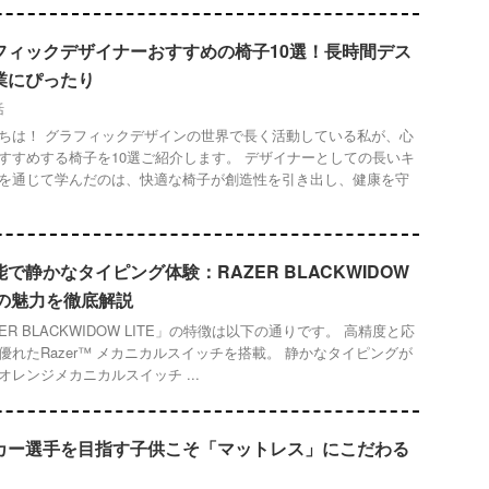
フィックデザイナーおすすめの椅子10選！長時間デス
業にぴったり
活
ちは！ グラフィックデザインの世界で長く活動している私が、心
すすめする椅子を10選ご紹介します。 デザイナーとしての長いキ
を通じて学んだのは、快適な椅子が創造性を引き出し、健康を守
で静かなタイピング体験：RAZER BLACKWIDOW
Eの魅力を徹底解説
ZER BLACKWIDOW LITE」の特徴は以下の通りです。 高精度と応
優れたRazer™ メカニカルスイッチを搭載。 静かなタイピングが
オレンジメカニカルスイッチ ...
カー選手を目指す子供こそ「マットレス」にこだわる