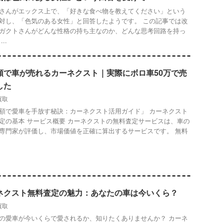
さんがエックス上で、「好きな食べ物を教えてください」という
対し、「色気のある女性」と回答したようです。 この記事では改
ガクトさんがどんな性格の持ち主なのか、どんな思考回路を持っ
..
額で車が売れるカーネクスト｜実際にボロ車50万で売
した
買取
額で愛車を手放す秘訣：カーネクスト活用ガイド」 カーネクスト
定の基本 サービス概要 カーネクストの無料査定サービスは、車の
専門家が評価し、市場価値を正確に算出するサービスです。 無料
ネクスト無料査定の魅力：あなたの車は今いくら？
買取
の愛車が今いくらで愛されるか、知りたくありませんか？ カーネ