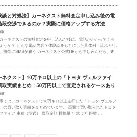
験談と対処法】カーネクスト無料査定申し込み後の電
値段交渉できるのか？実際に価格アップする方法
買取
カーネクストの無料査定を申し込んだ後に、電話がかかってくる
ょうか？ どんな電話内容？体験談をもとにした具体例・流れ 申し
、携帯にSMSが届く カーネクスト公式HPから申し込んだら、査
ーネクスト】10万キロ以上の「トヨタ ヴェルファイ
買取実績まとめ｜50万円以上で査定されるケースあり
買取
事では、カーネクストで10万キロ以上走行した「トヨタ ヴェルフ
」の買い取り実績をまとめています。 高額で買い取られたトヨタ
ファイア 車種（型式） 買取金額 排気量 年式 走行距離 ...