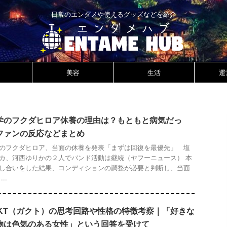
日常のエンタメや使えるグッズなどを紹介
美容
生活
運
学のフクダヒロア休養の理由は？もともと病気だっ
ファンの反応などまとめ
のフクダヒロア、当面の休養を発表「まずは回復を最優先」 塩
カ、河西ゆりかの２人でバンド活動は継続（ヤフーニュース） 本
し合いをした結果、コンディションの調整が必要と判断し、当面
..
CKT（ガクト）の思考回路や性格の特徴考察｜「好きな
物は色気のある女性」という回答を受けて