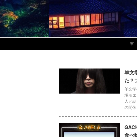
車
羊文
た？
羊文学
塚モエ
人と話
の間休 .
GA
食べ