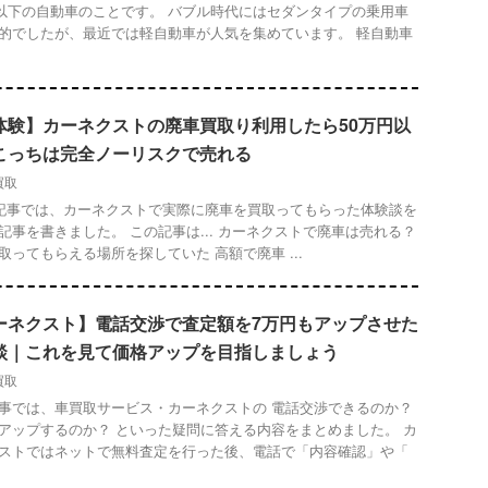
cc以下の自動車のことです。 バブル時代にはセダンタイプの乗用車
的でしたが、最近では軽自動車が人気を集めています。 軽自動車
体験】カーネクストの廃車買取り利用したら50万円以
こっちは完全ノーリスクで売れる
買取
事では、カーネクストで実際に廃車を買取ってもらった体験談を
記事を書きました。 この記事は... カーネクストで廃車は売れる？
取ってもらえる場所を探していた 高額で廃車 ...
ーネクスト】電話交渉で査定額を7万円もアップさせた
談｜これを見て価格アップを目指しましょう
買取
事では、車買取サービス・カーネクストの 電話交渉できるのか？
アップするのか？ といった疑問に答える内容をまとめました。 カ
ストではネットで無料査定を行った後、電話で「内容確認」や「