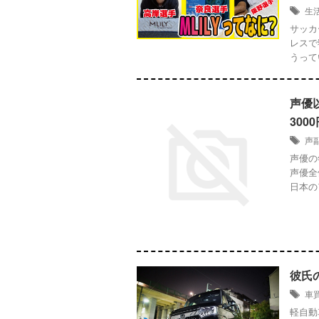
生
サッカ
レスで
うって
声優
30
声
声優の
声優全
日本の
彼氏
車
軽自動