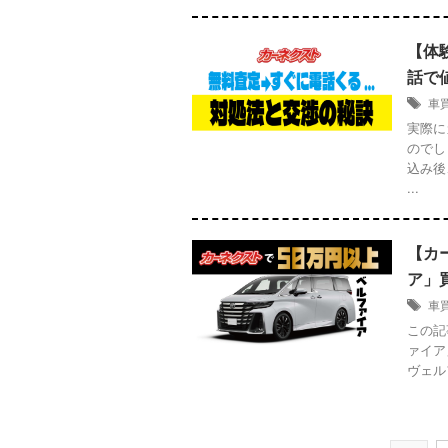
【体
話で
車
実際に
のでし
込み後
...
【カ
ア」
車
この記
ァイア
ヴェル