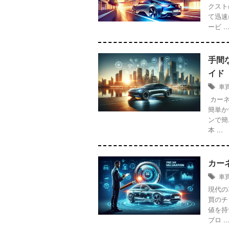
クスト
て迅速
ービ ..
手間
イド
車
カーネ
簡単か
ンで簡
本 ...
カー
車
現代の
買のチ
値を持
ブロ ..