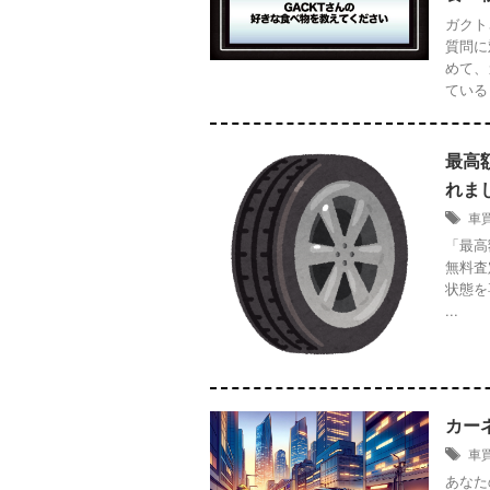
ガクト
質問に
めて、
ている .
最高
れま
車
「最高
無料査
状態を
...
カー
車
あなた