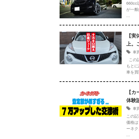
660
が一般
...
【実
上。
車
この記
もとに
車を買
【カ
体験
車
この記
価格は
ーネク
...